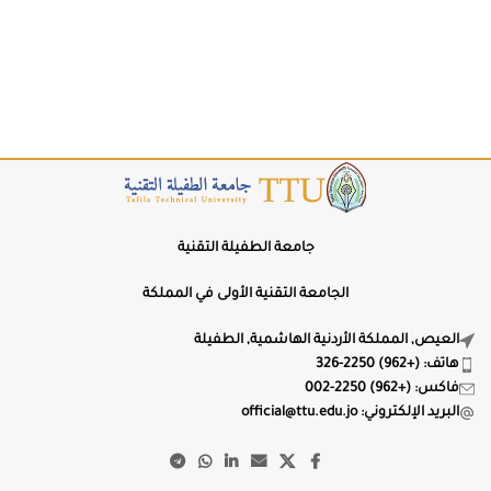
تباعد الحروف
0px
LS+
LS−
ارتفاع السطر
1.5
LH+
LH−
🔤
إبراز العناوين
جامعة الطفيلة التقنية
🔗
إبراز الروابط
الجامعة التقنية الأولى في المملكة
العيص, المملكة الأردنية الهاشمية, الطفيلة
📖
خط عسر القراءة
هاتف: (+962) 2250-326
فاكس: (+962) 2250-002
محاذاة النص
البريد الإلكتروني: official@ttu.edu.jo
⇒
⇔
⇐