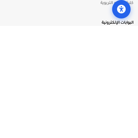
كلية العلوم التربوية
📏
دليل القراءة
فتح أدوات الوصول
البوابات الإلكترونية
⏸
إيقاف الحركات
البوابة الأكاديمية (CV)
البوابة الأكاديمية (العلامات)
🖱️
مؤشر كبير
بوابة الموظف
بوابة الوظائف
🔇
كتم الأصوات
بوابة الأنظمة والقوانين
التعليم الإلكتروني
البرامج & اسعار الساعات
البرامج الدراسية
الرسوم الجامعية
جريدة المواد