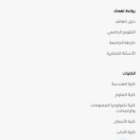
روابط تهمك
🌙
الوضع الليلي
دليل الهاتف
التقويم الجامعي
☀️
الوضع النهاري
خارطة الجامعة
الأسئلة المتكررة
◑
تباين عالي
الكليات
🎨
تشبع منخفض
كلية الهندسة
🌈
كلية العلوم
تشبع مرتفع
كلية تكنولوجيا المعلومات
والإتصالات
⬜
تدرج رمادي
كلية الأعمال
كلية الآداب