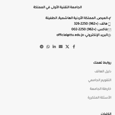
محاذاة النص
الجامعة التقنية الأولى في المملكة
⇒
⇔
⇐
العيص, المملكة الأردنية الهاشمية, الطفيلة
هاتف: (+962) 2250-326
فاكس: (+962) 2250-002
البريد الإلكتروني: official@ttu.edu.jo
🌙
الوضع الليلي
☀️
الوضع النهاري
روابط تهمك
◑
تباين عالي
دليل الهاتف
التقويم الجامعي
🎨
تشبع منخفض
خارطة الجامعة
الأسئلة المتكررة
🌈
تشبع مرتفع
الكليات