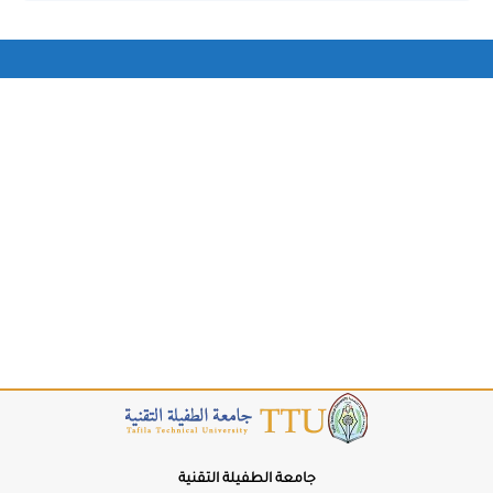
سماكة الخط
400
W+
W−
تباعد الحروف
0px
LS+
LS−
ارتفاع السطر
1.5
LH+
LH−
🔤
إبراز العناوين
🔗
إبراز الروابط
📖
خط عسر القراءة
جامعة الطفيلة التقنية