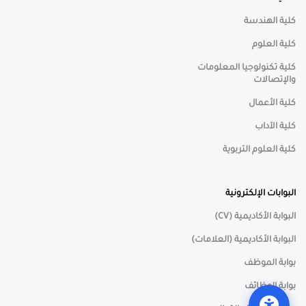
⬜
تدرج رمادي
كلية الهندسة
كلية العلوم
كلية تكنولوجيا المعلومات
والإتصالات
📏
دليل القراءة
كلية الأعمال
⏸
كلية الآداب
إيقاف الحركات
كلية العلوم التربوية
🖱️
مؤشر كبير
البوابات الإلكترونية
🔇
كتم الأصوات
البوابة الأكاديمية (CV)
البوابة الأكاديمية (العلامات)
بوابة الموظف
بوابة الوظائف