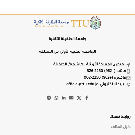
ارتفاع السطر
1.5
LH+
LH−
🔤
إبراز العناوين
جامعة الطفيلة التقنية
الجامعة التقنية الأولى في المملكة
🔗
إبراز الروابط
العيص, المملكة الأردنية الهاشمية, الطفيلة
هاتف: (+962) 2250-326
📖
خط عسر القراءة
فاكس: (+962) 2250-002
البريد الإلكتروني: official@ttu.edu.jo
محاذاة النص
⇒
⇔
⇐
روابط تهمك
دليل الهاتف
🌙
الوضع الليلي