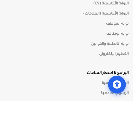
البوابة الأكاديمية (CV)
⏸
إيقاف الحركات
البوابة الأكاديمية (العلامات)
بوابة الموظف
🖱️
مؤشر كبير
بوابة الوظائف
بوابة الأنظمة والقوانين
🔇
كتم الأصوات
التعليم الإلكتروني
البرامج & اسعار الساعات
البرامج الدراسية
فتح أدوات الوصول
الرسوم الجامعية
جريدة المواد
مركز الحاسوب وتكنولوجيا المعلومات
- جامعة الطفيلة التقنية ©
2005 -
2026 جميع الحقوق محفوظة