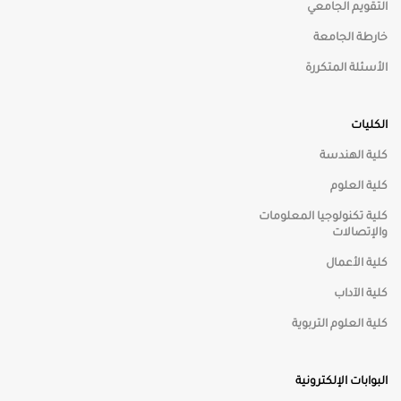
التقويم الجامعي
خارطة الجامعة
☀️
الوضع النهاري
الأسئلة المتكررة
◑
تباين عالي
الكليات
🎨
كلية الهندسة
تشبع منخفض
كلية العلوم
🌈
تشبع مرتفع
كلية تكنولوجيا المعلومات
والإتصالات
كلية الأعمال
⬜
تدرج رمادي
كلية الآداب
كلية العلوم التربوية
📏
دليل القراءة
البوابات الإلكترونية