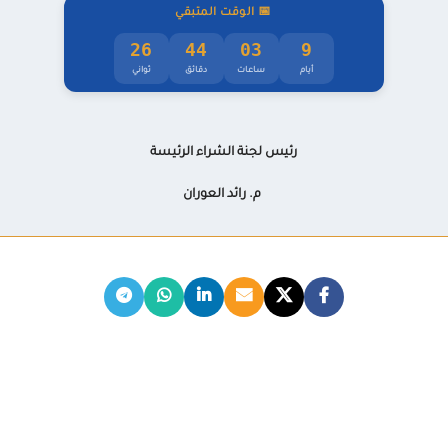
📅 الوقت المتبقي
25
44
03
9
🖱️
الحركة
أيام
ساعات
دقائق
ثواني
⚡
تشتت الانتباه
رئيس لجنة الشراء الرئيسة
م. رائد العوران
حجم الخط
100%
A+
A−
سماكة الخط
400
W+
W−
تباعد الحروف
0px
LS+
LS−