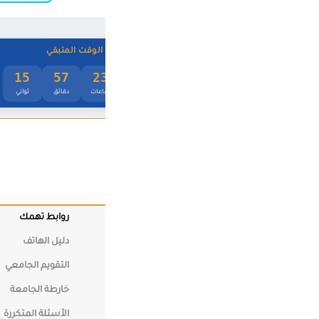
🔗
إبراز الروابط
📖
الوقت المتبقي
خط عسر القراءة
15
57
2
محاذاة النص
عات
دقائق
ثواني
⇒
⇔
⇐
🌙
الوضع الليلي
☀️
روابط تهمك
الكليات
الوضع النهاري
دليل الهاتف
كلية الهند
◑
التقويم الجامعي
كلية العلوم
تباين عالي
خارطة الجامعة
كلية تكنولو
والإتصالات
🎨
الأسئلة المتكررة
تشبع منخفض